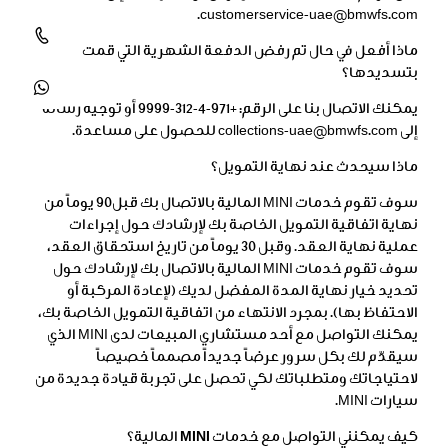
customerservice-uae@bmwfs.com.
ماذا أفعل في حال تم رفض الدفعة الشهرية التي قمت
بتسديدها؟
يمكنك الاتصال بنا على الرقم: +971-4-312-9999 أو توجيه رسالة
إلى collections-uae@bmwfs.com للحصول على مساعدة.
ماذا سيحدث عند نهاية التمويل؟
سوف تقوم خدمات MINI المالية بالاتصال بك قبل90 يوماً من
نهاية اتفاقية التمويل الخاصة بك لإرشادك حول إجراءات
عملية نهاية العقد. وقبل 30 يوماً من تاريخ استحقاق العقد،
سوف تقوم خدمات MINI المالية بالاتصال بك لإرشادك حول
تحديد خيار نهاية المدة المفضل لديك (لإعادة المركبة أو
الاحتفاظ بها). بمجرد الانتهاء من اتفاقية التمويل الخاصة بك،
يمكنك التواصل مع أحد مستشاري المبيعات لدى MINI الذي
سيقدّم لك بكل سرور عرضاً جديداً مصمماً خصيصاً
لاحتياجاتك ومتطلباتك لكي تحصل على تجربة قيادة جديدة من
سيارات MINI.
كيف يمكنني ا
لتواصل مع
خدمات
MINI
المالية؟