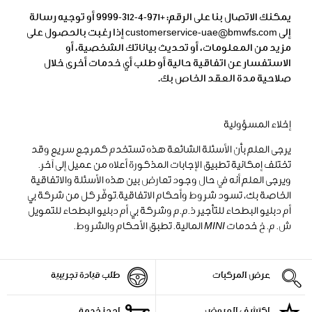
يمكنك الاتصال بنا على الرقم: +971-4-312-9999 أو توجيه رسالة
إلى customerservice-uae@bmwfs.com إذا رغبت بالحصول على
مزيد من المعلومات، أو تحديث بياناتك الشخصية، أو
الاستفسار عن اتفاقية حالية أو طلب أي خدمات أخرى خلال
صلاحية مدة العقد الخاص بك.
إخلاء المسؤولية
يرجى العلم بأن الأسئلة الشائعة هذه تستخدم كمرجع سريع وقد
تختلف إمكانية تطبيق الإجابات المذكورة أعلاه من عميل إلى آخر.
ويرجى العلم أنه في حال وجود تعارض بين هذه الأسئلة والاتفاقية
الخاصة بك، تسود شروط وأحكام الاتفاقية.توفّر كل من شركة بي
أم دبليو البطحاء للتأجير ذ.م.م وشركة بي أم دبليو البطحاء للتمويل
ش. م. خ خدمات MINI المالية. تطبق الأحكام والشروط.
عرض المركبات
طلب قيادة تجريبية