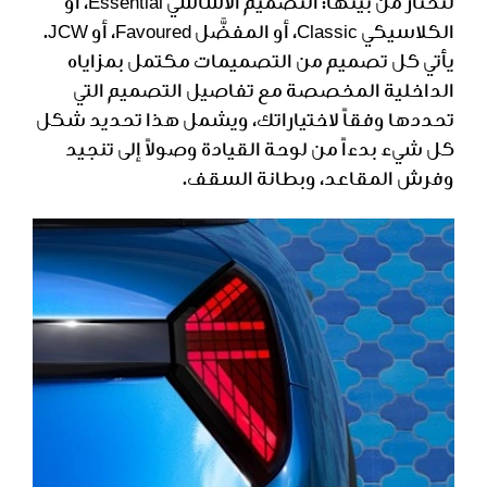
لتختار من بينها: التصميم الأساسي Essential، أو
الكلاسيكي Classic، أو المفضَّل Favoured، أو JCW.
يأتي كل تصميم من التصميمات مكتمل بمزاياه
الداخلية المخصصة مع تفاصيل التصميم التي
تحددها وفقاً لاختياراتك، ويشمل هذا تحديد شكل
كل شيء بدءاً من لوحة القيادة وصولاً إلى تنجيد
وفرش المقاعد، وبطانة السقف.